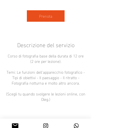
r
e
Prenota
Descrizione del servizio
Corso di fotografia base della durata di 12 ore
(2 ore per lezione).
Temi: Le funzioni dell'apparecchio fotografico -
Tipi di obiettivi - Il paesaggio - Il ritratto -
Fotografia notturna e molto altro ancora.
(Scegli tu quando svolgere le lezioni online, con
Oleg.)
Regole di annullamento