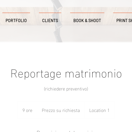
PORTFOLIO
CLIENTS
BOOK & SHOOT
PRINT S
Reportage matrimonio
(richiedere preventivo)
Prezzo
su
9 ore
9
Prezzo su richiesta
Location 1
richiesta
o
r
e