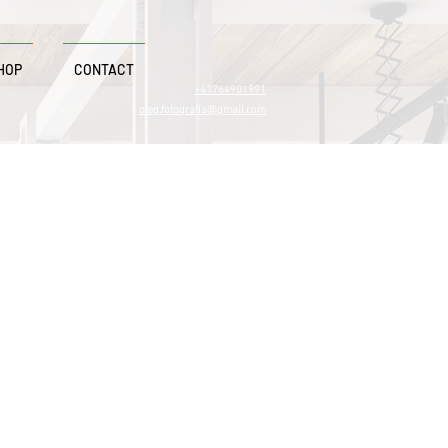
HOP
CONTACT
+41764901991
oleg.fotografia@gmail.com