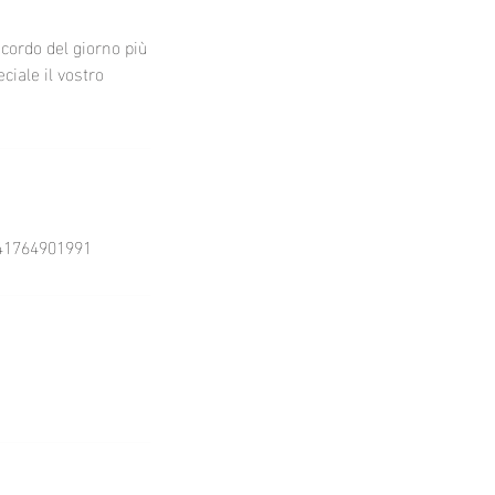
icordo del giorno più
ciale il vostro
 +41764901991